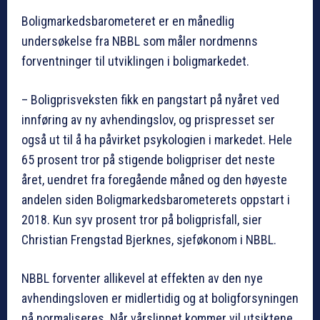
Boligmarkedsbarometeret er en månedlig
undersøkelse fra NBBL som måler nordmenns
forventninger til utviklingen i boligmarkedet.
– Boligprisveksten fikk en pangstart på nyåret ved
innføring av ny avhendingslov, og prispresset ser
også ut til å ha påvirket psykologien i markedet. Hele
65 prosent tror på stigende boligpriser det neste
året, uendret fra foregående måned og den høyeste
andelen siden Boligmarkedsbarometerets oppstart i
2018. Kun syv prosent tror på boligprisfall, sier
Christian Frengstad Bjerknes, sjeføkonom i NBBL.
NBBL forventer allikevel at effekten av den nye
avhendingsloven er midlertidig og at boligforsyningen
nå normaliseres. Når vårslippet kommer vil utsiktene