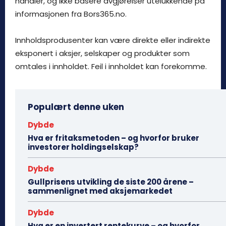
handler, og ikke basere avgjørelser utelukkende på
informasjonen fra Bors365.no.
Innholdsprodusenter kan være direkte eller indirekte
eksponert i aksjer, selskaper og produkter som
omtales i innholdet. Feil i innholdet kan forekomme.
Populært denne uken
Dybde
Hva er fritaksmetoden – og hvorfor bruker
investorer holdingselskap?
Dybde
Gullprisens utvikling de siste 200 årene –
sammenlignet med aksjemarkedet
Dybde
Hva er en invertert rentekurve – og hvorfor