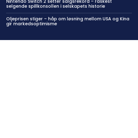
Nintendo Switch 2 setter salgsrekord – raskest
selgende spillkonsollen i selskapets historie
Oljeprisen stiger – håp om løsning mellom USA og Kina
gir markedsoptimisme