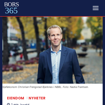
BORS
365
Sjeføkonom Christian Frengstad Bjerknes i NBBL. Foto: Nadia Frantsen.
EIENDOM
NYHETER
1
min.
lesetid