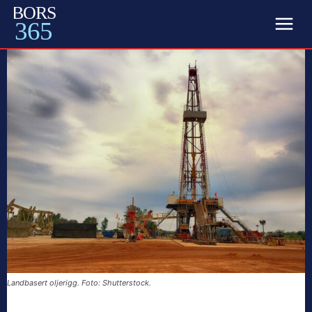
BORS
365
Landbasert oljerigg. Foto: Shutterstock.