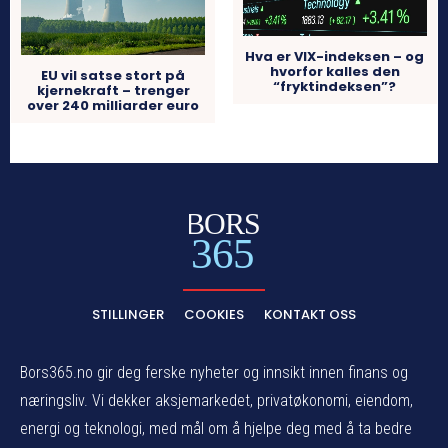
Hva er VIX-indeksen – og
hvorfor kalles den
EU vil satse stort på
“fryktindeksen”?
kjernekraft – trenger
over 240 milliarder euro
BORS
365
STILLINGER
COOKIES
KONTAKT OSS
Bors365.no gir deg ferske nyheter og innsikt innen finans og
næringsliv. Vi dekker aksjemarkedet, privatøkonomi, eiendom,
energi og teknologi, med mål om å hjelpe deg med å ta bedre