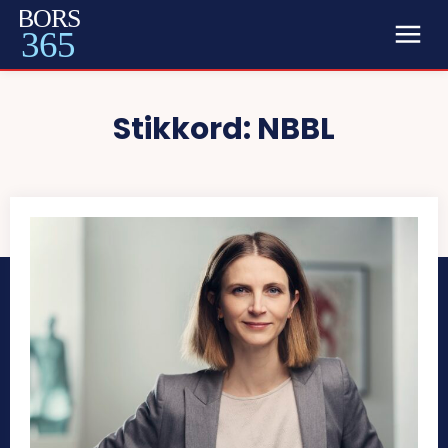
BORS
365
Stikkord:
NBBL