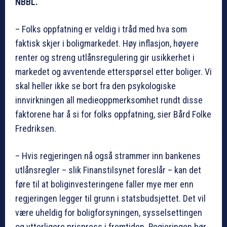
NBBL.
– Folks oppfatning er veldig i tråd med hva som
faktisk skjer i boligmarkedet. Høy inflasjon, høyere
renter og streng utlånsregulering gir usikkerhet i
markedet og avventende etterspørsel etter boliger. Vi
skal heller ikke se bort fra den psykologiske
innvirkningen all medieoppmerksomhet rundt disse
faktorene har å si for folks oppfatning, sier Bård Folke
Fredriksen.
– Hvis regjeringen nå også strammer inn bankenes
utlånsregler – slik Finanstilsynet foreslår – kan det
føre til at boliginvesteringene faller mye mer enn
regjeringen legger til grunn i statsbudsjettet. Det vil
være uheldig for boligforsyningen, sysselsettingen
og ytterligere prispress i fremtiden. Regjeringen bør