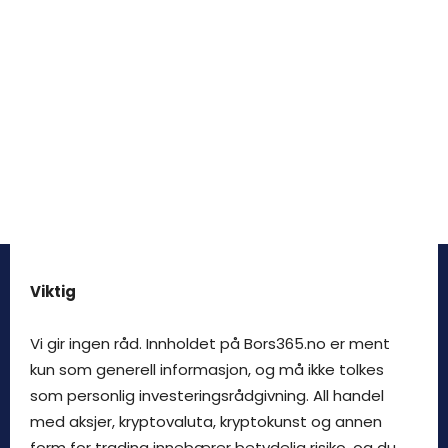
Viktig
Vi gir ingen råd. Innholdet på Bors365.no er ment
kun som generell informasjon, og må ikke tolkes
som personlig investeringsrådgivning. All handel
med aksjer, kryptovaluta, kryptokunst og annen
form for trading innebærer betydelig risiko, og du