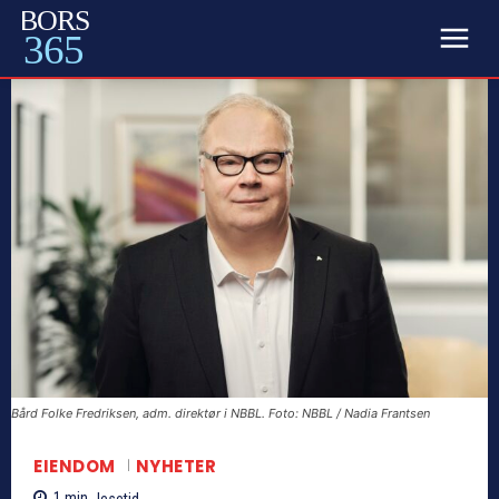
BORS
365
Bård Folke Fredriksen, adm. direktør i NBBL. Foto: NBBL / Nadia Frantsen
EIENDOM
NYHETER
1
min.
lesetid