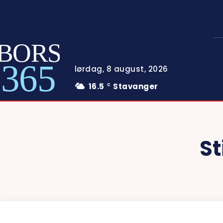
BORS
365
lørdag, 8 august, 2026
16.5
Stavanger
C
St