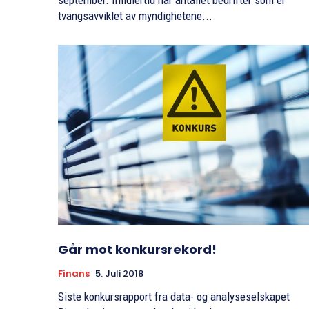
september. Imidlertid har antallet bedrifter som er
tvangsavviklet av myndighetene...
Går mot konkursrekord!
Finans
5. Juli 2018
Siste konkursrapport fra data- og analyseselskapet