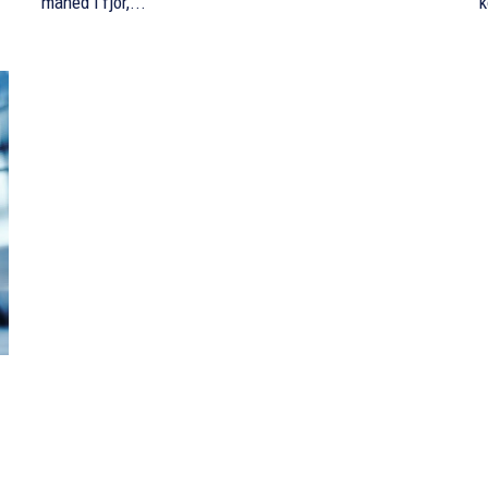
måned i fjor,...
k