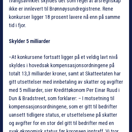
tvangsavviklet skyldes det som regel at årsregnskap
ikke er innlevert til Brønnøysundregistrene. Rene
konkurser ligger 18 prosent lavere nå enn på samme
tid i fjor.
Skylder 5 milliarder
–At konkursene fortsatt ligger på et veldig lavt nivå
skyldes i hovedsak kompensasjonsordningene på
totalt 13,3 milliarder kroner, samt at Skatteetaten har
gitt utsettelser med innbetaling av skatter og avgifter
med 5 milliarder, sier Kredittøkonom Per Einar Ruud i
Dun & Bradstreet, som forklarer: – I motsetning til
kompensasjonsordningene, som er gitt til bedrifter
uansett tidligere status, er utsettelsene på skatter
og avgifter for en stor del gitt til bedrifter med en
svak økonomisk status før koronaen inntraff. Vi tror