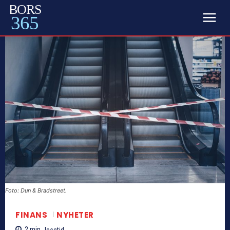
BORS
365
Foto: Dun & Bradstreet.
FINANS
NYHETER
2
min.
lesetid