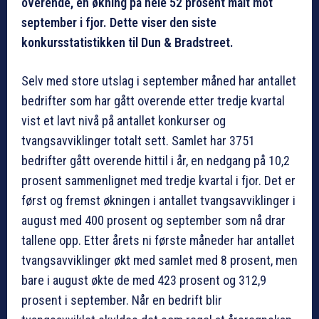
overende, en økning på hele 52 prosent målt mot
september i fjor. Dette viser den siste
konkursstatistikken til Dun & Bradstreet.
Selv med store utslag i september måned har antallet
bedrifter som har gått overende etter tredje kvartal
vist et lavt nivå på antallet konkurser og
tvangsavviklinger totalt sett. Samlet har 3751
bedrifter gått overende hittil i år, en nedgang på 10,2
prosent sammenlignet med tredje kvartal i fjor. Det er
først og fremst økningen i antallet tvangsavviklinger i
august med 400 prosent og september som nå drar
tallene opp. Etter årets ni første måneder har antallet
tvangsavviklinger økt med samlet med 8 prosent, men
bare i august økte de med 423 prosent og 312,9
prosent i september. Når en bedrift blir