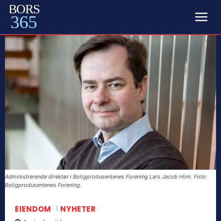
BORS
365
Administrerende direktør i Boligprodusentenes Forening Lars Jacob Hiim. Foto:
Boligprodusentenes Forening.
EIENDOM
NYHETER