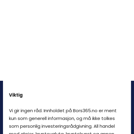
Viktig
Vi gir ingen råd. Innholdet på Bors365.no er ment
kun som generell informasjon, og må ikke tolkes
som personlig investeringsrådgivning. All handel
med aksjer, kryptovaluta, kryptokunst og annen