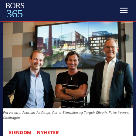
BORS
365
Fra venstre: Andreas Jul Røsjø, Petter Stordalen og Torgeir Silseth. Foto: Yvonne
Sollihagen
EIENDOM
NYHETER