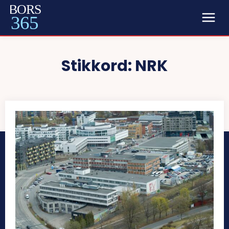
BORS
365
Stikkord:
NRK