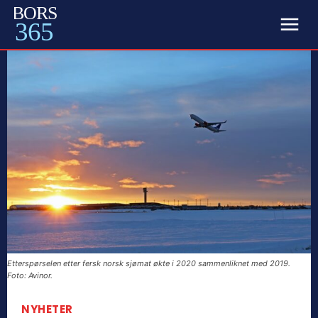
BORS
365
Etterspørselen etter fersk norsk sjømat økte i 2020 sammenliknet med 2019.
Foto: Avinor.
NYHETER