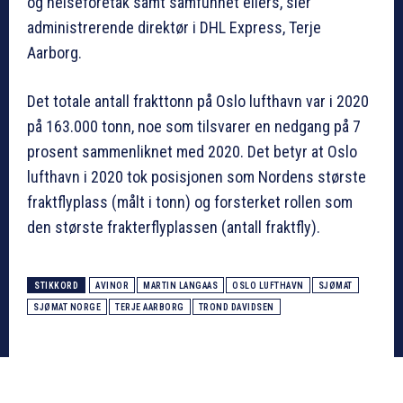
og helseforetak samt samfunnet ellers, sier
administrerende direktør i DHL Express, Terje
Aarborg.
Det totale antall frakttonn på Oslo lufthavn var i 2020
på 163.000 tonn, noe som tilsvarer en nedgang på 7
prosent sammenliknet med 2020. Det betyr at Oslo
lufthavn i 2020 tok posisjonen som Nordens største
fraktflyplass (målt i tonn) og forsterket rollen som
den største frakterflyplassen (antall fraktfly).
STIKKORD
AVINOR
MARTIN LANGAAS
OSLO LUFTHAVN
SJØMAT
SJØMAT NORGE
TERJE AARBORG
TROND DAVIDSEN