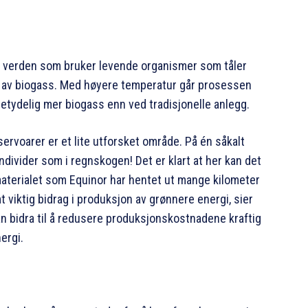
i verden som bruker levende organismer som tåler
orm av biogass. Med høyere temperatur går prosessen
betydelig mer biogass enn ved tradisjonelle anlegg.
ervoarer er et lite utforsket område. På én såkalt
ndivider som i regnskogen! Det er klart at her kan det
aterialet som Equinor har hentet ut mange kilometer
t viktig bidrag i produksjon av grønnere energi, sier
an bidra til å redusere produksjonskostnadene kraftig
ergi.