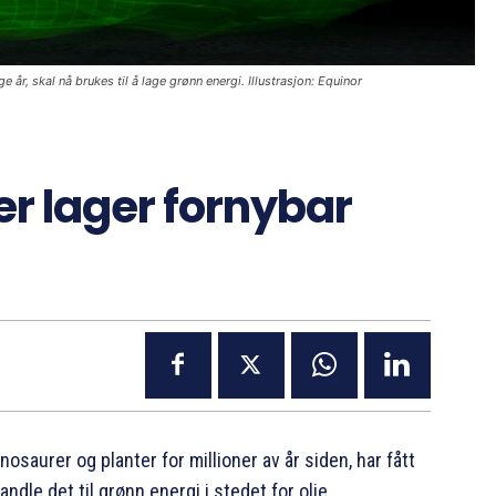
, skal nå brukes til å lage grønn energi. Illustrasjon: Equinor
r lager fornybar
saurer og planter for millioner av år siden, har fått
andle det til grønn energi i stedet for olje.