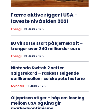
Færre aktive rigger i USA –
laveste nivå siden 2021
Energi
13. Juni 2025
EU vil satse stort på kjernekraft –
trenger over 240 milliarder euro
Energi
13. Juni 2025
Nintendo Switch 2 setter
salgsrekord – raskest selgende
spillkonsollen i selskapets historie
Nyheter
11. Juni 2025
Oljeprisen stiger – håp om løsning
mellom USA og Kina gir
markedsoptimisme