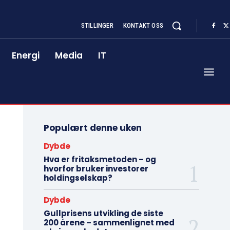
STILLINGER
KONTAKT OSS
Energi
Media
IT
Populært denne uken
Dybde
Hva er fritaksmetoden – og
hvorfor bruker investorer
holdingselskap?
Dybde
Gullprisens utvikling de siste
200 årene – sammenlignet med