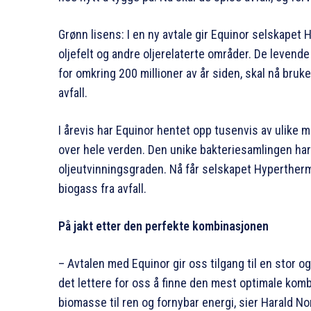
Grønn lisens: I en ny avtale gir Equinor selskapet H
oljefelt og andre oljerelaterte områder. De leven
for omkring 200 millioner av år siden, skal nå bruk
avfall.
I årevis har Equinor hentet opp tusenvis av ulike mi
over hele verden. Den unike bakteriesamlingen har 
oljeutvinningsgraden. Nå får selskapet Hyperther
biogass fra avfall.
På jakt etter den perfekte kombinasjonen
– Avtalen med Equinor gir oss tilgang til en stor o
det lettere for oss å finne den mest optimale komb
biomasse til ren og fornybar energi, sier Harald No