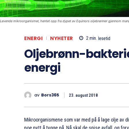
Levende mikroorganismer, hentet opp fra dypet av Equinors oljebrønner gjennom mange år
ENERGI
NYHETER
2
min.
lesetid
Oljebrønn-bakterie
energi
av
Bors365
23. august 2018
Mikroorganismene som var med på å lage olje av dino
noe nytt å tygge på. Nå skal de spise avfall, og forv