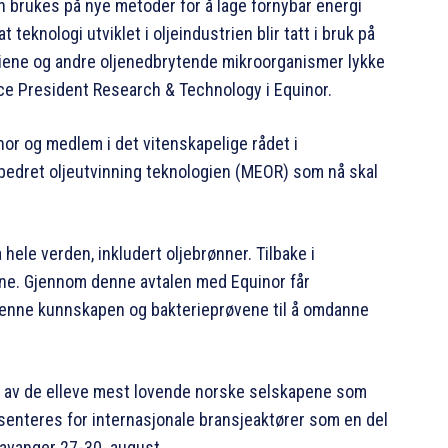
n brukes på nye metoder for å lage fornybar energi
eknologi utviklet i oljeindustrien blir tatt i bruk på
iene og andre oljenedbrytende mikroorganismer lykke
ice President Research & Technology i Equinor.
inor og medlem i det vitenskapelige rådet i
rbedret oljeutvinning teknologien (MEOR) som nå skal
 hele verden, inkludert oljebrønner. Tilbake i
pene. Gjennom denne avtalen med Equinor får
 denne kunnskapen og bakterieprøvene til å omdanne
t av de elleve mest lovende norske selskapene som
senteres for internasjonale bransjeaktører som en del
tavanger 27-30. august.