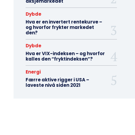
aksjemarkedet
Dybde
Hva er en invertert rentekurve –
og hvorfor frykter markedet
den?
Dybde
Hva er VIX-indeksen – og hvorfor
kalles den “fryktindeksen”?
Energi
Færre aktive rigger i USA –
laveste nivå siden 2021