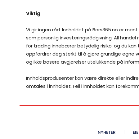
Viktig
Vi gir ingen råd. Innholdet på Bors365.no er ment
som personlig investeringsrådgivning. All handel
for trading innebærer betydelig risiko, og du kan
oppfordrer deg sterkt til å gjøre grundige egne vu
og ikke basere avgjørelser utelukkende på inform
Innholdsprodusenter kan være direkte eller indir
omtales i innholdet. Feil i innholdet kan forekom
NYHETER
EI