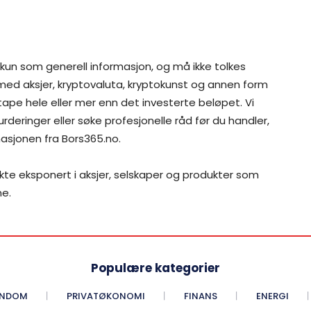
 kun som generell informasjon, og må ikke tolkes
 med aksjer, kryptovaluta, kryptokunst og annen form
 tape hele eller mer enn det investerte beløpet. Vi
rderinger eller søke profesjonelle råd før du handler,
asjonen fra Bors365.no.
ekte eksponert i aksjer, selskaper og produkter som
me.
Populære kategorier
ENDOM
PRIVATØKONOMI
FINANS
ENERGI