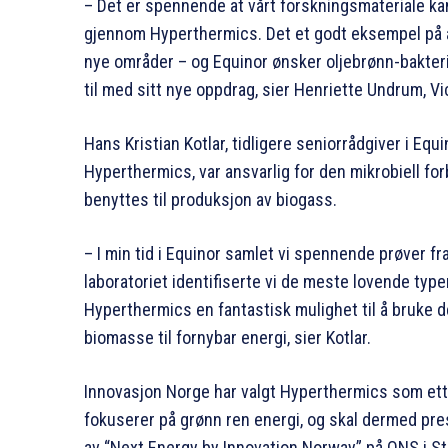
– Det er spennende at vårt forskningsmateriale ka
gjennom Hyperthermics. Det et godt eksempel på at t
nye områder – og Equinor ønsker oljebrønn-bakter
til med sitt nye oppdrag, sier Henriette Undrum, V
Hans Kristian Kotlar, tidligere seniorrådgiver i Equ
Hyperthermics, var ansvarlig for den mikrobiell fo
benyttes til produksjon av biogass.
– I min tid i Equinor samlet vi spennende prøver fra
laboratoriet identifiserte vi de meste lovende ty
Hyperthermics en fantastisk mulighet til å bruke
biomasse til fornybar energi, sier Kotlar.
Innovasjon Norge har valgt Hyperthermics som et
fokuserer på grønn ren energi, og skal dermed pre
av “Next Energy by Innovation Norway” på ONS i S