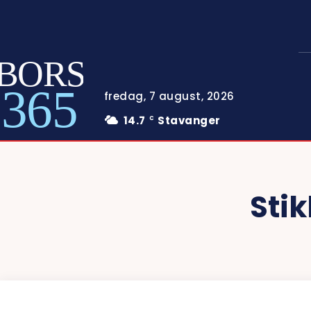
BORS
365
fredag, 7 august, 2026
14.7
Stavanger
C
Sti