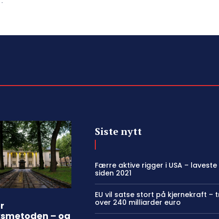
..
Siste nytt
Færre aktive rigger i USA – laveste
siden 2021
EU vil satse stort på kjernekraft – 
over 240 milliarder euro
r
ksmetoden – og