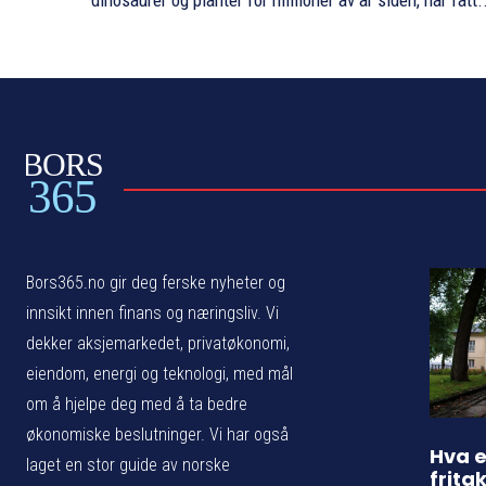
dinosaurer og planter for millioner av år siden, har fått.
BORS
365
Bors365.no gir deg ferske nyheter og
innsikt innen finans og næringsliv. Vi
dekker aksjemarkedet, privatøkonomi,
eiendom, energi og teknologi, med mål
om å hjelpe deg med å ta bedre
økonomiske beslutninger. Vi har også
Hva e
laget en stor guide av norske
frita