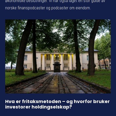
økonomiske beslutninger. Vi har også laget en stor guide av
norske finanspodcaster og podcaster om eiendom.
Hva er fritaksmetoden – og hvorfor bruker
investorer holdingselskap?