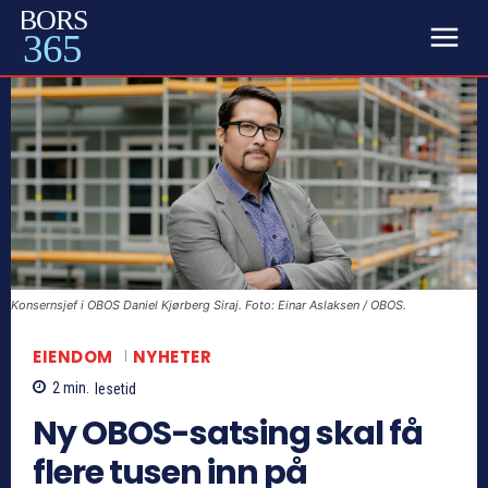
BORS
365
Konsernsjef i OBOS Daniel Kjørberg Siraj. Foto: Einar Aslaksen / OBOS.
EIENDOM
NYHETER
2
min.
lesetid
Ny OBOS-satsing skal få
flere tusen inn på