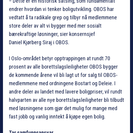
– Dette er en historisk satsing, som fundamentalt
endrer hvordan vi tenker boligutvikling. OBOS har
vedtatt å ta radikale grep og tilbyr nå medlemmene
store deler av alt vi bygger med mer sosialt
bærekraftige løsninger, sier konsernsjef
Daniel Kjørberg Siraj i OBOS.
I Oslo-området betyr opptrappingen at rundt 70
prosent av alle borettslagsleiligheter OBOS bygger
de kommende årene vil bli lagt ut for salg til OBOS-
medlemmene med ordningene Bostart og Deleie. I
andre deler av landet med lavere boligpriser, vil rundt
halvparten av alle nye borettslagsleiligheter bli tilbudt
med løsningene som gjør det mulig for mange med
fast jobb og vanlig inntekt å kjøpe egen bolig.
Tar samfunnsansvar