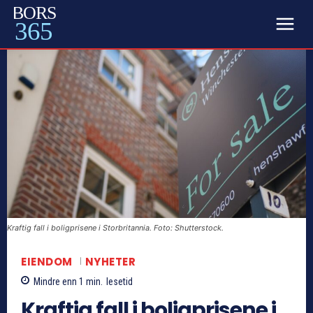
BORS
365
Kraftig fall i boligprisene i Storbritannia. Foto: Shutterstock.
EIENDOM
NYHETER
Mindre enn 1
min.
lesetid
Kraftig fall i boligprisene i