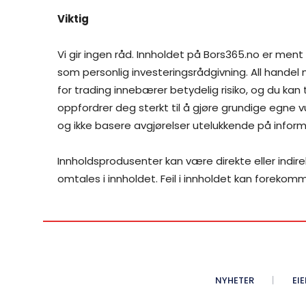
Viktig
Vi gir ingen råd. Innholdet på Bors365.no er ment
som personlig investeringsrådgivning. All handel
for trading innebærer betydelig risiko, og du kan
oppfordrer deg sterkt til å gjøre grundige egne vu
og ikke basere avgjørelser utelukkende på inform
Innholdsprodusenter kan være direkte eller indir
omtales i innholdet. Feil i innholdet kan forekom
NYHETER
EI