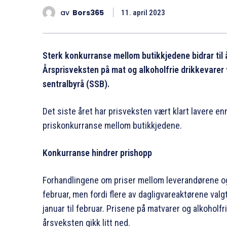
av
Bors365
11. april 2023
Sterk konkurranse mellom butikkjedene bidrar ti
Årsprisveksten på mat og alkoholfrie drikkevarer va
sentralbyrå (SSB).
Det siste året har prisveksten vært klart lavere e
priskonkurranse mellom butikkjedene.
Konkurranse hindrer prishopp
Forhandlingene om priser mellom leverandørene og d
februar, men fordi flere av dagligvareaktørene valg
januar til februar. Prisene på matvarer og alkoholfr
årsveksten gikk litt ned.