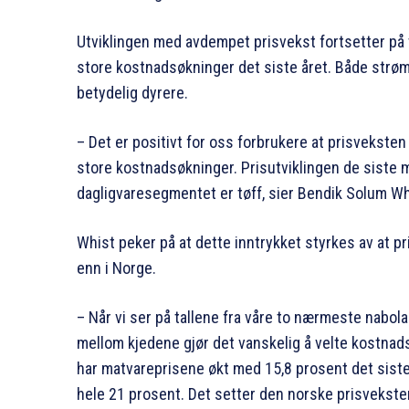
Utviklingen med avdempet prisvekst fortsetter på t
store kostnadsøkninger det siste året. Både strøm, 
betydelig dyrere.
– Det er positivt for oss forbrukere at prisveksten
store kostnadsøkninger. Prisutviklingen de siste
dagligvaresegmentet er tøff, sier Bendik Solum Whis
Whist peker på at dette inntrykket styrkes av at p
enn i Norge.
– Når vi ser på tallene fra våre to nærmeste nabol
mellom kjedene gjør det vanskelig å velte kostnads
har matvareprisene økt med 15,8 prosent det sist
hele 21 prosent. Det setter den norske prisveksten