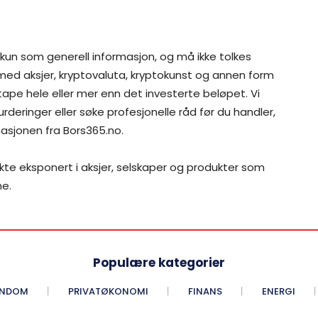
 kun som generell informasjon, og må ikke tolkes
 med aksjer, kryptovaluta, kryptokunst og annen form
 tape hele eller mer enn det investerte beløpet. Vi
rderinger eller søke profesjonelle råd før du handler,
asjonen fra Bors365.no.
ekte eksponert i aksjer, selskaper og produkter som
me.
Populære kategorier
ENDOM
PRIVATØKONOMI
FINANS
ENERGI