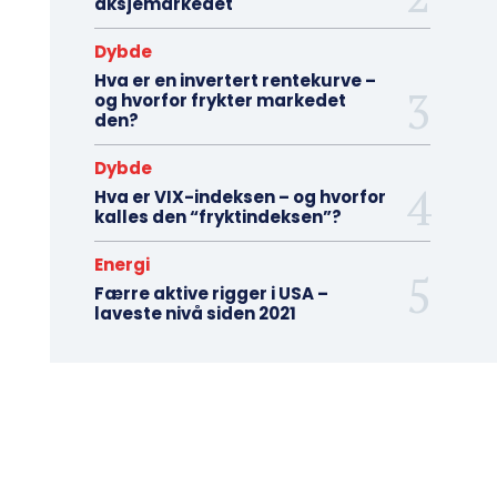
aksjemarkedet
Dybde
Hva er en invertert rentekurve –
og hvorfor frykter markedet
den?
Dybde
Hva er VIX-indeksen – og hvorfor
kalles den “fryktindeksen”?
Energi
Færre aktive rigger i USA –
laveste nivå siden 2021