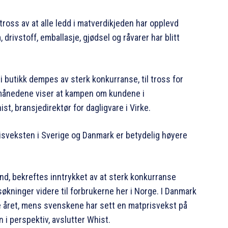
ross av at alle ledd i matverdikjeden har opplevd
drivstoff, emballasje, gjødsel og råvarer har blitt
 i butikk dempes av sterk konkurranse, til tross for
 månedene viser at kampen om kundene i
t, bransjedirektør for dagligvare i Virke.
risveksten i Sverige og Danmark er betydelig høyere
and, bekreftes inntrykket av at sterk konkurranse
økninger videre til forbrukerne her i Norge. I Danmark
e året, mens svenskene har sett en matprisvekst på
 i perspektiv, avslutter Whist.