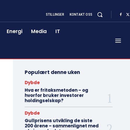
STILLINGER
KONTAKT OSS
Energi
Media
IT
Populært denne uken
Dybde
Hva er fritaksmetoden – og
hvorfor bruker investorer
holdingselskap?
Dybde
Gullprisens utvikling de siste
200 årene – sammenlignet med