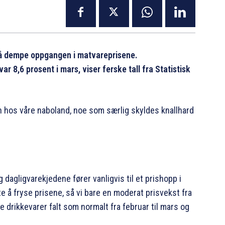
l å dempe oppgangen i matvareprisene.
r 8,6 prosent i mars, viser ferske tall fra Statistisk
nn hos våre naboland, noe som særlig skyldes knallhard
agligvarekjedene fører vanligvis til et prishopp i
te å fryse prisene, så vi bare en moderat prisvekst fra
ie drikkevarer falt som normalt fra februar til mars og