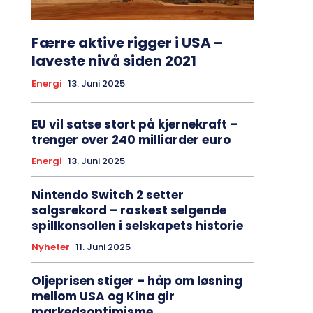
Færre aktive rigger i USA –
laveste nivå siden 2021
Energi
13. Juni 2025
EU vil satse stort på kjernekraft –
trenger over 240 milliarder euro
Energi
13. Juni 2025
Nintendo Switch 2 setter
salgsrekord – raskest selgende
spillkonsollen i selskapets historie
Nyheter
11. Juni 2025
Oljeprisen stiger – håp om løsning
mellom USA og Kina gir
markedsoptimisme