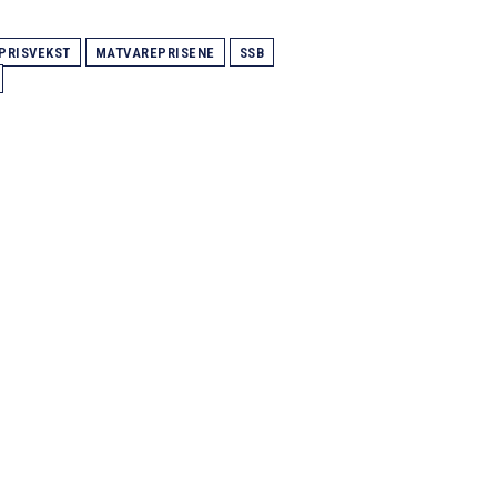
PRISVEKST
MATVAREPRISENE
SSB