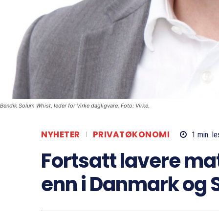
Bendik Solum Whist, leder for Virke dagligvare. Foto: Virke.
NYHETER
PRIVATØKONOMI
1
min.
le
Fortsatt lavere ma
enn i Danmark og 