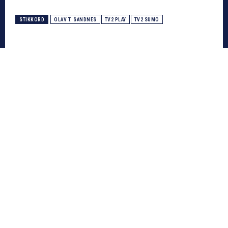
STIKKORD
OLAV T. SANDNES
TV2 PLAY
TV2 SUMO