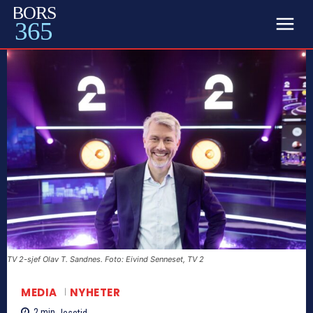
BORS
365
TV 2-sjef Olav T. Sandnes. Foto: Eivind Senneset, TV 2
MEDIA
NYHETER
2
min.
lesetid