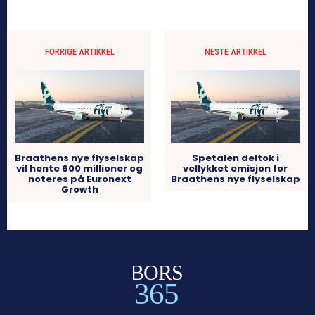
FORRIGE ARTIKKEL
NESTE ARTIKKEL
Braathens nye flyselskap
Spetalen deltok i
vil hente 600 millioner og
vellykket emisjon for
noteres på Euronext
Braathens nye flyselskap
Growth
BORS
365