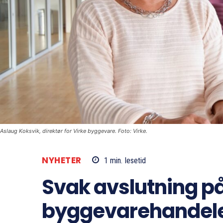
Aslaug Koksvik, direktør for Virke byggevare. Foto: Virke.
NYHETER
1
min.
lesetid
Svak avslutning på 
byggevarehandel