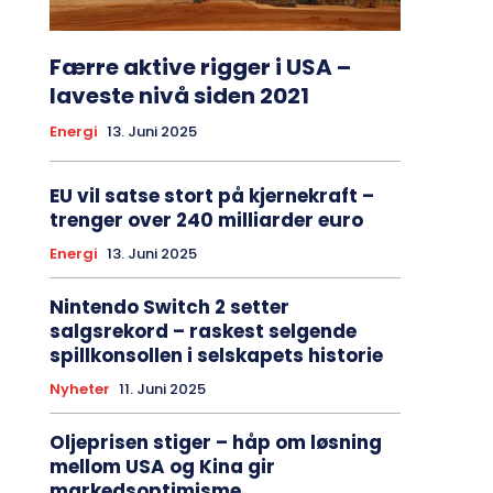
Færre aktive rigger i USA –
laveste nivå siden 2021
Energi
13. Juni 2025
EU vil satse stort på kjernekraft –
trenger over 240 milliarder euro
Energi
13. Juni 2025
Nintendo Switch 2 setter
salgsrekord – raskest selgende
spillkonsollen i selskapets historie
Nyheter
11. Juni 2025
Oljeprisen stiger – håp om løsning
mellom USA og Kina gir
markedsoptimisme