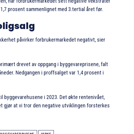
ien, har forbrukermarkedet sett negative vekstrater
 1,7 prosent sammenlignet med 3.tertial året før.
oligsalg
kkerhet påvirker forbrukermarkedet negativt, sier
primært drevet av oppgang i byggevareprisene, falt
neder. Nedgangen i proffsalget var 1,4 prosent i
il byggevarehusene i 2023. Det økte rentenivået,
gjør at vi tror den negative utviklingen forsterkes