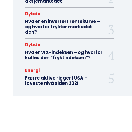
aksjemarkedet
Dybde
Hva er en invertert rentekurve –
og hvorfor frykter markedet
den?
Dybde
Hva er VIX-indeksen – og hvorfor
kalles den “fryktindeksen”?
Energi
Færre aktive rigger i USA –
laveste nivå siden 2021