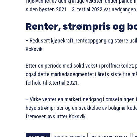
I kjølvannet av den kraftige veksten under pandem
siden høsten 2021. I 3. tertial 2022 var nedgangen
Renter, strømpris og b
– Redusert kjøpekraft, renteoppgang og større usi
Koksvik.
Etter en periode med solid vekst i proffmarkedet, 
også dette markedssegmentet i årets siste fire må
forhold til 3.tertial 2021.
– Virke venter en markert nedgang i omsetningen t
høye strømpriser og en svekkelse av boligmarkedet 
fremover, avslutter Koksvik.