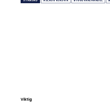
STIKKORD
ASLAUG KOKSVIK
BYGGEVAREHANDEL
Viktig