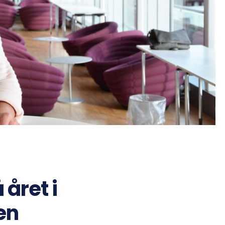
året i
en