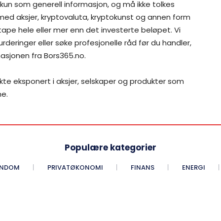
 kun som generell informasjon, og må ikke tolkes
 med aksjer, kryptovaluta, kryptokunst og annen form
 tape hele eller mer enn det investerte beløpet. Vi
rderinger eller søke profesjonelle råd før du handler,
asjonen fra Bors365.no.
ekte eksponert i aksjer, selskaper og produkter som
me.
Populære kategorier
ENDOM
PRIVATØKONOMI
FINANS
ENERGI