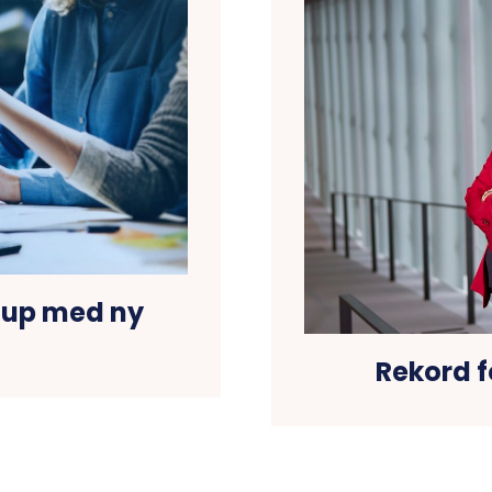
oup med ny
Rekord 