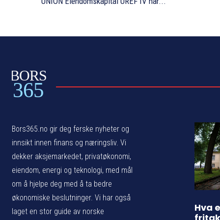
UNION Eiendomskapital UREF IV har...
BORS
365
Bors365.no gir deg ferske nyheter og
innsikt innen finans og næringsliv. Vi
dekker aksjemarkedet, privatøkonomi,
eiendom, energi og teknologi, med mål
om å hjelpe deg med å ta bedre
økonomiske beslutninger. Vi har også
Hva e
laget en stor guide av norske
frita