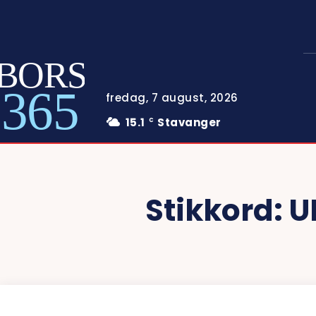
BORS
365
fredag, 7 august, 2026
15.1
Stavanger
C
Stikkord:
U