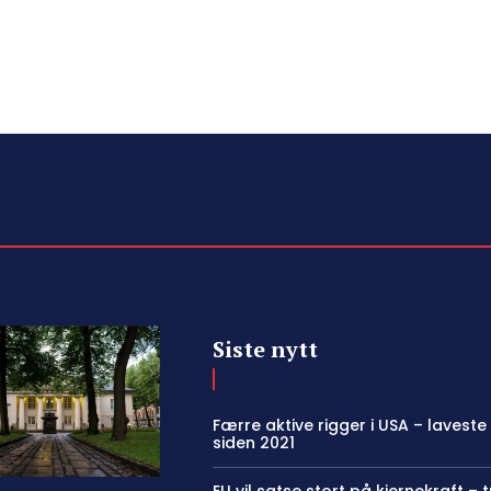
Siste nytt
Færre aktive rigger i USA – laveste
siden 2021
EU vil satse stort på kjernekraft – 