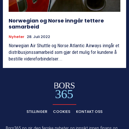
Norwegian og Norse inngår tettere
samarbeid
Nyheter
28. Juli 2022
Norwegian Air Shuttle og Norse Atlantic Airways inngår et
distribusjonssamarbeid som gjør det mulig for kundene å
bestille videreforbindelser...
BORS
365
STILLINGER
COOKIES
KONTAKT OSS
Bors365.no gir deg ferske nyheter og innsikt innen finans og