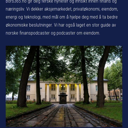
Bors365.no gir deg ferske nyheter og innsikt innen finans og
næringsliv. Vi dekker aksjemarkedet, privatøkonomi, eiendom,
energi og teknologi, med mål om å hjelpe deg med å ta bedre
økonomiske beslutninger. Vi har også laget en stor guide av
norske finanspodcaster og podcaster om eiendom.