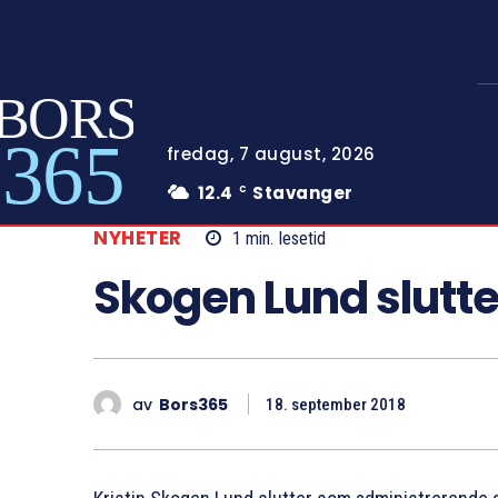
BORS
365
fredag, 7 august, 2026
12.4
Stavanger
C
NYHETER
1
min.
lesetid
Skogen Lund slutte
av
Bors365
18. september 2018