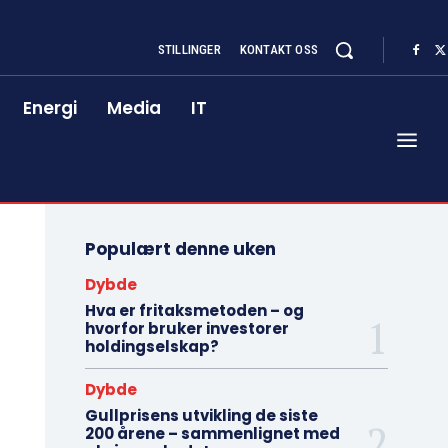
STILLINGER
KONTAKT OSS
Energi
Media
IT
Populært denne uken
Dybde
Hva er fritaksmetoden – og
hvorfor bruker investorer
holdingselskap?
Dybde
Gullprisens utvikling de siste
200 årene – sammenlignet med