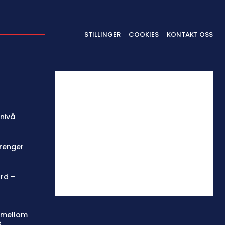
STILLINGER
COOKIES
KONTAKT OSS
 nivå
trenger
ord –
g mellom
e