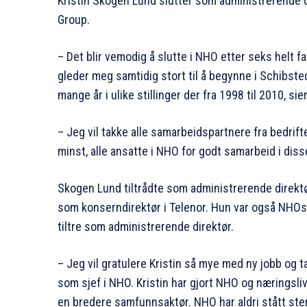
Kristin Skogen Lund slutter som administrerende di
Group.
– Det blir vemodig å slutte i NHO etter seks helt 
gleder meg samtidig stort til å begynne i Schibst
mange år i ulike stillinger der fra 1998 til 2010, si
– Jeg vil takke alle samarbeidspartnere fra bedrifte
minst, alle ansatte i NHO for godt samarbeid i diss
Skogen Lund tiltrådte som administrerende direktø
som konserndirektør i Telenor. Hun var også NHOs 
tiltre som administrerende direktør.
– Jeg vil gratulere Kristin så mye med ny jobb og 
som sjef i NHO. Kristin har gjort NHO og næringsliv
en bredere samfunnsaktør. NHO har aldri stått sterk