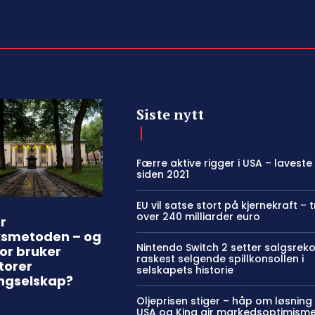
Siste nytt
Færre aktive rigger i USA – laveste
siden 2021
EU vil satse stort på kjernekraft – 
over 240 milliarder euro
r
ksmetoden – og
Nintendo Switch 2 setter salgsrek
or bruker
raskest selgende spillkonsollen i
torer
selskapets historie
ngselskap?
Oljeprisen stiger – håp om løsnin
USA og Kina gir markedsoptimism