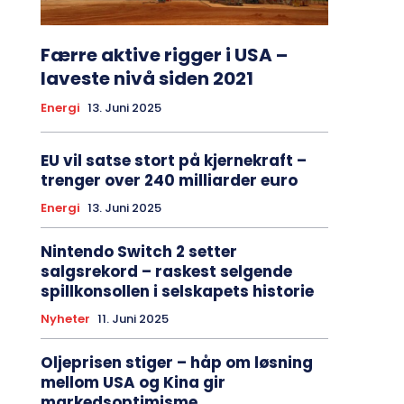
Færre aktive rigger i USA –
laveste nivå siden 2021
Energi
13. Juni 2025
EU vil satse stort på kjernekraft –
trenger over 240 milliarder euro
Energi
13. Juni 2025
Nintendo Switch 2 setter
salgsrekord – raskest selgende
spillkonsollen i selskapets historie
Nyheter
11. Juni 2025
Oljeprisen stiger – håp om løsning
mellom USA og Kina gir
markedsoptimisme