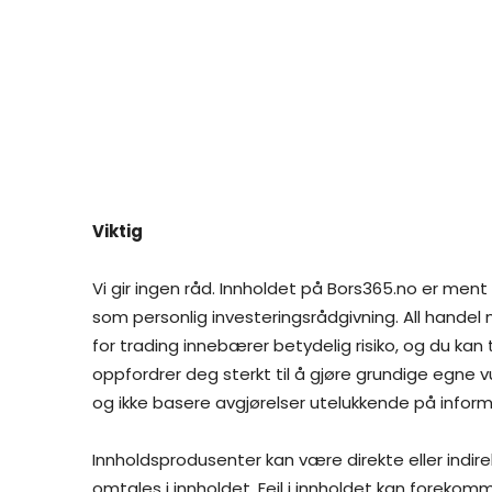
Viktig
Vi gir ingen råd. Innholdet på Bors365.no er ment
som personlig investeringsrådgivning. All handel
for trading innebærer betydelig risiko, og du kan
oppfordrer deg sterkt til å gjøre grundige egne vu
og ikke basere avgjørelser utelukkende på inform
Innholdsprodusenter kan være direkte eller indir
omtales i innholdet. Feil i innholdet kan forekom