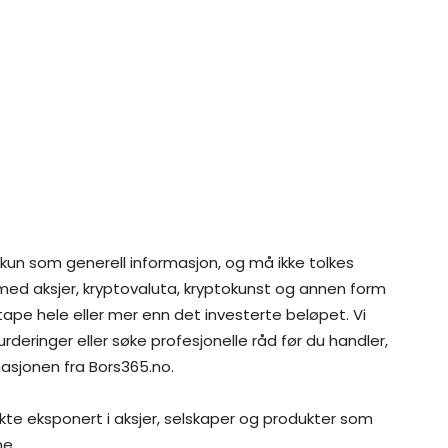
 kun som generell informasjon, og må ikke tolkes
 med aksjer, kryptovaluta, kryptokunst og annen form
 tape hele eller mer enn det investerte beløpet. Vi
rderinger eller søke profesjonelle råd før du handler,
asjonen fra Bors365.no.
ekte eksponert i aksjer, selskaper og produkter som
me.