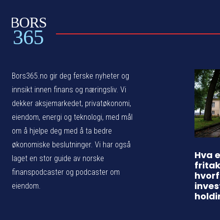
BORS
365
Bors365.no gir deg ferske nyheter og
innsikt innen finans og næringsliv. Vi
dekker aksjemarkedet, privatøkonomi,
eiendom, energi og teknologi, med mål
om å hjelpe deg med å ta bedre
økonomiske beslutninger. Vi har også
Hva e
laget en stor guide av norske
frita
finanspodcaster og podcaster om
hvorf
inves
eiendom.
holdi