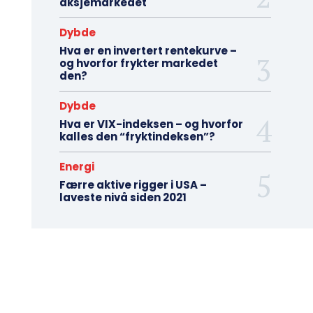
aksjemarkedet
Dybde
Hva er en invertert rentekurve –
og hvorfor frykter markedet
den?
Dybde
Hva er VIX-indeksen – og hvorfor
kalles den “fryktindeksen”?
Energi
Færre aktive rigger i USA –
laveste nivå siden 2021