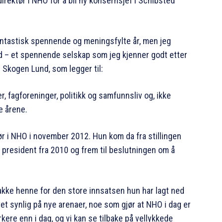
rektør i NHO for å bli ny konsernsjef i Schibsted
fantastisk spennende og meningsfylte år, men jeg
ed – et spennende selskap som jeg kjenner godt etter
er Skogen Lund, som legger til:
r, fagforeninger, politikk og samfunnsliv og, ikke
e årene.
r i NHO i november 2012. Hun kom da fra stillingen
president fra 2010 og frem til beslutningen om å
takke henne for den store innsatsen hun har lagt ned
et synlig på nye arenaer, noe som gjør at NHO i dag er
ere enn i dag, og vi kan se tilbake på vellykkede