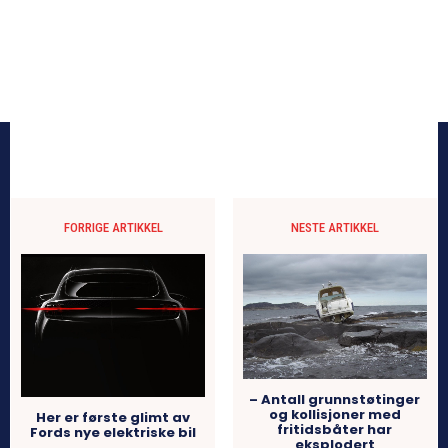
FORRIGE ARTIKKEL
NESTE ARTIKKEL
– Antall grunnstøtinger
og kollisjoner med
Her er første glimt av
fritidsbåter har
Fords nye elektriske bil
eksplodert