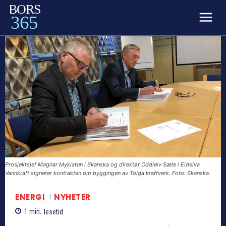
BORS
365
Prosjektsjef Magnar Myklatun i Skanska og direktør Oddleiv Sæle i Eidsiva
Vannkraft signerer kontrakten om byggingen av Tolga kraftverk. Foto: Skanska.
ENERGI
NYHETER
1
min.
lesetid