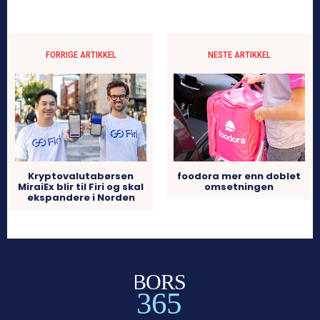
FORRIGE ARTIKKEL
NESTE ARTIKKEL
Kryptovalutabørsen
foodora mer enn doblet
MiraiEx blir til Firi og skal
omsetningen
ekspandere i Norden
BORS
365