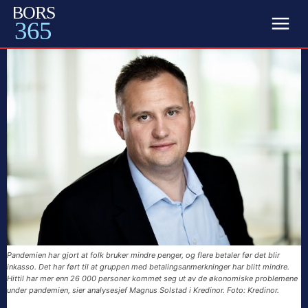
BORS
365
Pandemien har gjort at folk bruker mindre penger, og flere betaler før det blir
inkasso. Det har ført til at gruppen med betalingsanmerkninger har blitt mindre.
Hittil har mer enn 26 000 personer kommet seg ut av de økonomiske problemene
under pandemien, sier analysesjef Magnus Solstad i Kredinor. Foto: Kredinor.