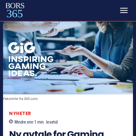
BORS
365
Faksimile fra GIG.com.
NYHETER
Mindre enn 1
min.
lesetid
Ny avtale for Gaming