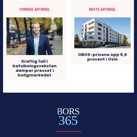
FORRIGE ARTIKKEL
NESTE ARTIKKEL
OBOS-prisene opp 5,9
prosent i Oslo
Kraftig fall i
befolkningsveksten
demper presset i
boligmarkedet
BORS
365