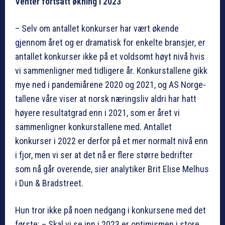
Venter fortsatt økning i 2023
– Selv om antallet konkurser har vært økende
gjennom året og er dramatisk for enkelte bransjer, er
antallet konkurser ikke på et voldsomt høyt nivå hvis
vi sammenligner med tidligere år. Konkurstallene gikk
mye ned i pandemiårene 2020 og 2021, og AS Norge-
tallene våre viser at norsk næringsliv aldri har hatt
høyere resultatgrad enn i 2021, som er året vi
sammenligner konkurstallene med. Antallet
konkurser i 2022 er derfor på et mer normalt nivå enn
i fjor, men vi ser at det nå er flere større bedrifter
som nå går overende, sier analytiker Brit Elise Melhus
i Dun & Bradstreet.
Hun tror ikke på noen nedgang i konkursene med det
første: – Skal vi se inn i 2023 er optimismen i store