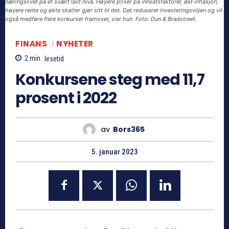
næringslivet på et svært lavt nivå. Høyere priser på innsatsfaktorer, økt inflasjon,
høyere rente og økte skatter gjør sitt til det. Det reduserer investeringsviljen og vil
også medføre flere konkurser framover, sier hun. Foto: Dun & Bradstreet.
FINANS
NYHETER
2
min.
lesetid
Konkursene steg med 11,7
prosent i 2022
av
Bors365
5. januar 2023