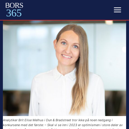
BORS
365
Analytiker Brit Elise Melhus i Dun & Bradstreet tror ikke på noen nedgang i
konkursene med det første: – Skal vi se inn i 2023 er optimismen i store deler av