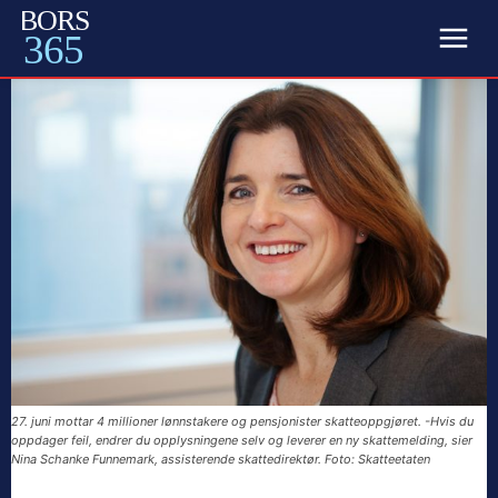
BORS
365
27. juni mottar 4 millioner lønnstakere og pensjonister skatteoppgjøret. -Hvis du
oppdager feil, endrer du opplysningene selv og leverer en ny skattemelding, sier
Nina Schanke Funnemark, assisterende skattedirektør. Foto: Skatteetaten