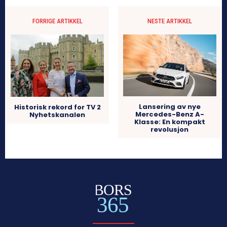
FORRIGE ARTIKKEL
NESTE ARTIKKEL
Lansering av nye
Historisk rekord for TV 2
Mercedes-Benz A-
Nyhetskanalen
Klasse: En kompakt
revolusjon
BORS
365