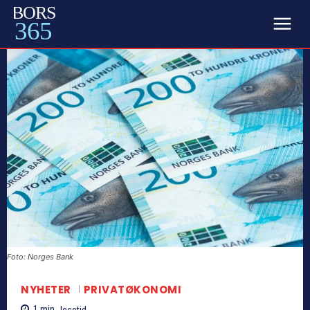
BORS
365
Foto: Norges Bank
NYHETER
PRIVATØKONOMI
1
min.
lesetid