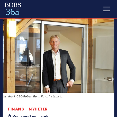
BORS
365
Instabank CEO Robert Berg. Foto: Instabank.
FINANS
NYHETER
Mindre enn 1
min.
lesetid