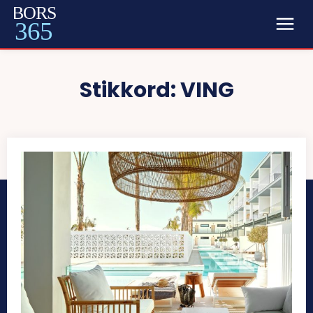
BORS
365
Stikkord:
VING