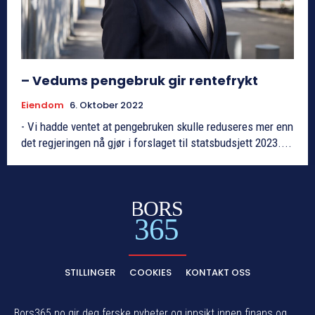
– Vedums pengebruk gir rentefrykt
Eiendom
6. Oktober 2022
- Vi hadde ventet at pengebruken skulle reduseres mer enn
det regjeringen nå gjør i forslaget til statsbudsjett 2023....
BORS
365
STILLINGER
COOKIES
KONTAKT OSS
Bors365.no gir deg ferske nyheter og innsikt innen finans og