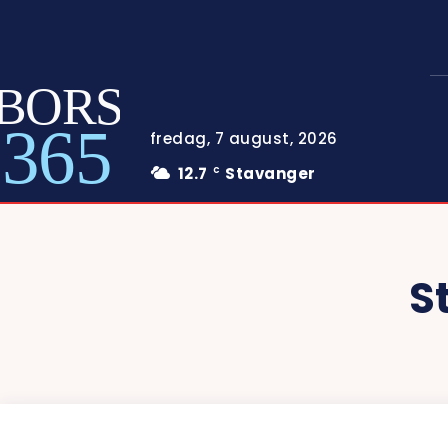
BORS
365
fredag, 7 august, 2026
12.7
Stavanger
C
S