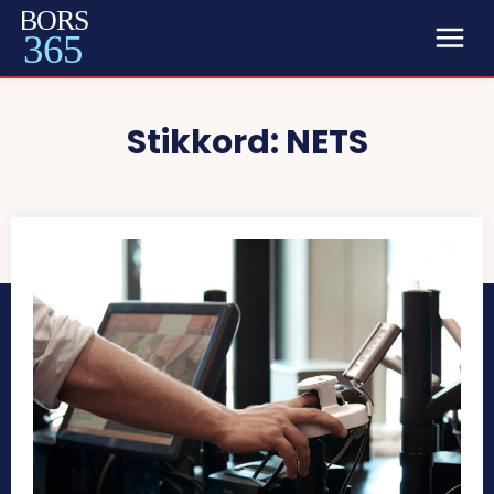
BORS
365
Stikkord:
NETS