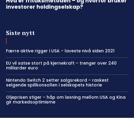
Hva er fritaksmetoden – og hvorfor bruker
investorer holdingselskap?
Siste nytt
Færre aktive rigger i USA – laveste nivå siden 2021
EU vil satse stort på kjernekraft – trenger over 240
milliarder euro
Nintendo Switch 2 setter salgsrekord – raskest
selgende spillkonsollen i selskapets historie
Oljeprisen stiger – håp om løsning mellom USA og Kina
gir markedsoptimisme