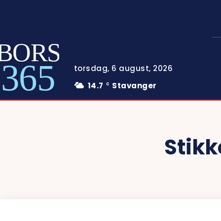
BORS
365
torsdag, 6 august, 2026
14.7
Stavanger
C
Stikk