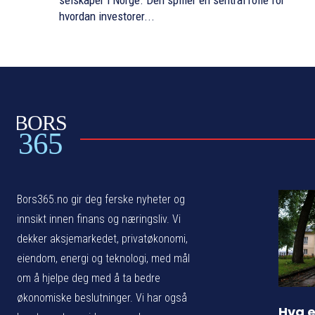
selskaper i Norge. Den spiller en sentral rolle for
hvordan investorer...
BORS
365
Bors365.no gir deg ferske nyheter og
innsikt innen finans og næringsliv. Vi
dekker aksjemarkedet, privatøkonomi,
eiendom, energi og teknologi, med mål
om å hjelpe deg med å ta bedre
økonomiske beslutninger. Vi har også
Hva e