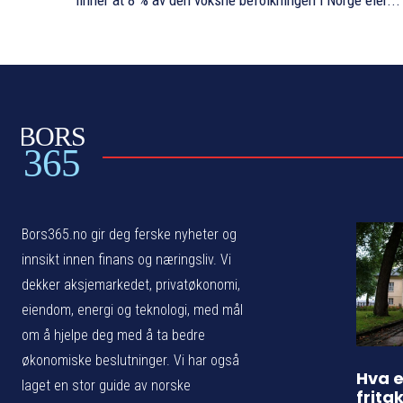
finner at 8 % av den voksne befolkningen i Norge eier...
BORS
365
Bors365.no gir deg ferske nyheter og
innsikt innen finans og næringsliv. Vi
dekker aksjemarkedet, privatøkonomi,
eiendom, energi og teknologi, med mål
om å hjelpe deg med å ta bedre
økonomiske beslutninger. Vi har også
Hva e
laget en stor guide av norske
frita