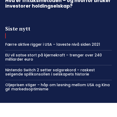
Hva er fritaksmetoden – og hvorfor bruker
investorer holdingselskap?
Siste nytt
Færre aktive rigger i USA – laveste nivå siden 2021
EU vil satse stort på kjernekraft – trenger over 240
milliarder euro
Nintendo Switch 2 setter salgsrekord – raskest
selgende spillkonsollen i selskapets historie
Oljeprisen stiger – håp om løsning mellom USA og Kina
gir markedsoptimisme