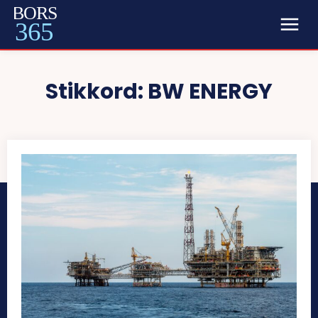
BORS
365
Stikkord:
BW ENERGY