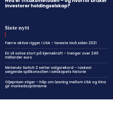
Hva er fritaksmetoden – og hvorfor bruker
investorer holdingselskap?
Siste nytt
Færre aktive rigger i USA – laveste nivå siden 2021
EU vil satse stort på kjernekraft – trenger over 240
milliarder euro
Nintendo Switch 2 setter salgsrekord – raskest
selgende spillkonsollen i selskapets historie
Oljeprisen stiger – håp om løsning mellom USA og Kina
gir markedsoptimisme