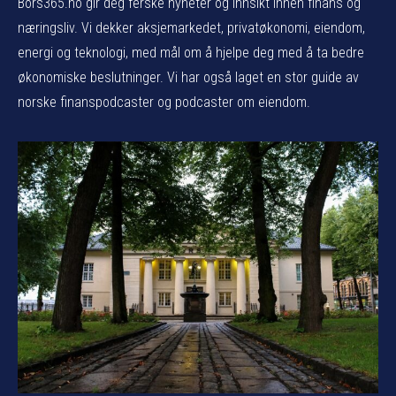
Bors365.no gir deg ferske nyheter og innsikt innen finans og
næringsliv. Vi dekker aksjemarkedet, privatøkonomi, eiendom,
energi og teknologi, med mål om å hjelpe deg med å ta bedre
økonomiske beslutninger. Vi har også laget en stor guide av
norske finanspodcaster og podcaster om eiendom.