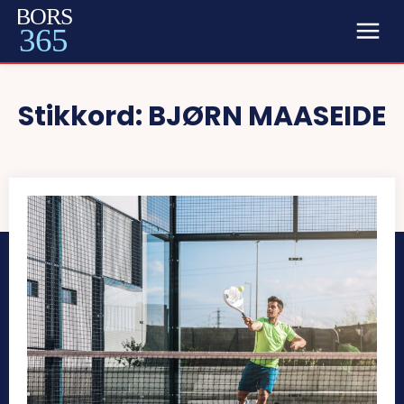
BORS
365
Stikkord:
BJØRN MAASEIDE