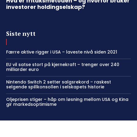
Hva er fritaksmetoden – og hvorfor bruker
investorer holdingselskap?
Siste nytt
Færre aktive rigger i USA – laveste nivå siden 2021
EU vil satse stort på kjernekraft – trenger over 240
milliarder euro
Nintendo Switch 2 setter salgsrekord – raskest
selgende spillkonsollen i selskapets historie
Oljeprisen stiger – håp om løsning mellom USA og Kina
gir markedsoptimisme