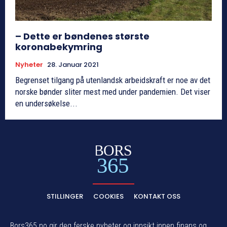
– Dette er bøndenes største
koronabekymring
Nyheter
28. Januar 2021
Begrenset tilgang på utenlandsk arbeidskraft er noe av det
norske bønder sliter mest med under pandemien. Det viser
en undersøkelse...
BORS
365
STILLINGER
COOKIES
KONTAKT OSS
Bors365.no gir deg ferske nyheter og innsikt innen finans og