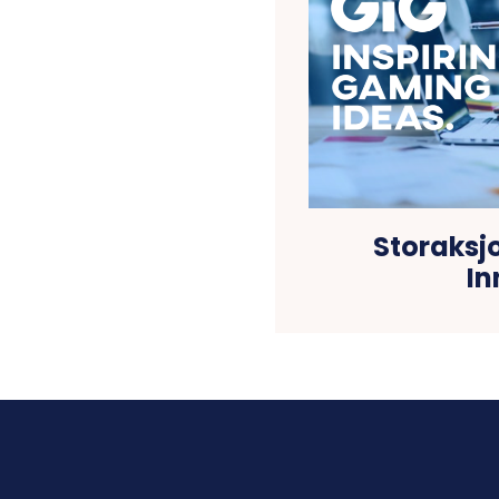
Storaksj
In