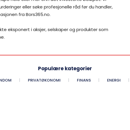
rderinger eller søke profesjonelle råd før du handler,
asjonen fra Bors365.no.
ekte eksponert i aksjer, selskaper og produkter som
me.
Populære kategorier
ENDOM
PRIVATØKONOMI
FINANS
ENERGI