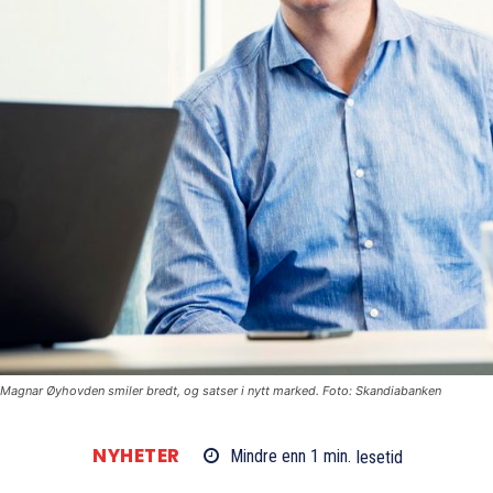
Magnar Øyhovden smiler bredt, og satser i nytt marked. Foto: Skandiabanken
NYHETER
Mindre enn 1
min.
lesetid