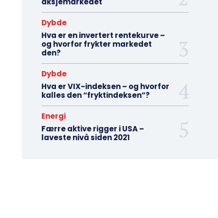
aksjemarkedet
Dybde
Hva er en invertert rentekurve –
og hvorfor frykter markedet
den?
Dybde
Hva er VIX-indeksen – og hvorfor
kalles den “fryktindeksen”?
Energi
Færre aktive rigger i USA –
laveste nivå siden 2021