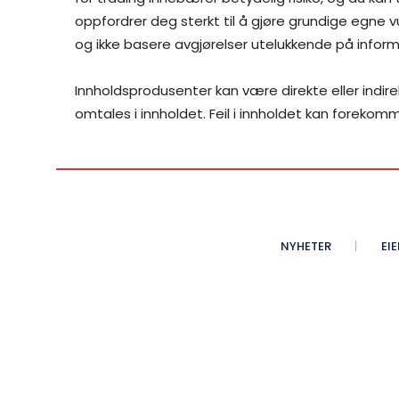
oppfordrer deg sterkt til å gjøre grundige egne vu
og ikke basere avgjørelser utelukkende på inform
Innholdsprodusenter kan være direkte eller indir
omtales i innholdet. Feil i innholdet kan forekom
NYHETER
EI