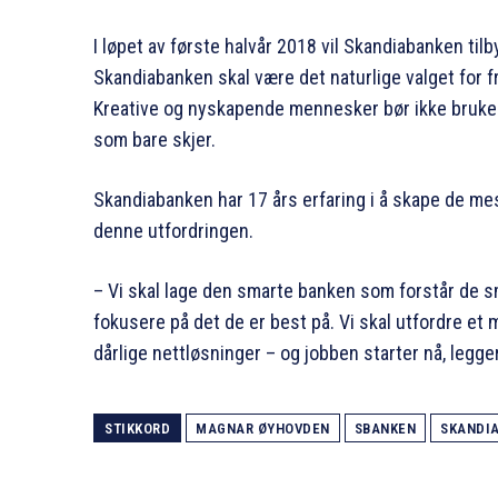
I løpet av første halvår 2018 vil Skandiabanken ti
Skandiabanken skal være det naturlige valget for fr
Kreative og nyskapende mennesker bør ikke bruke t
som bare skjer.
Skandiabanken har 17 års erfaring i å skape de mes
denne utfordringen.
– Vi skal lage den smarte banken som forstår de små
fokusere på det de er best på. Vi skal utfordre et
dårlige nettløsninger – og jobben starter nå, legge
STIKKORD
MAGNAR ØYHOVDEN
SBANKEN
SKANDI