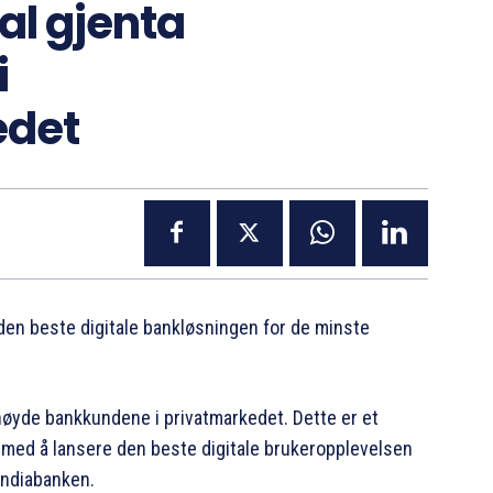
l gjenta
i
edet
den beste digitale bankløsningen for de minste
nøyde bankkundene i privatmarkedet. Dette er et
n med å lansere den beste digitale brukeropplevelsen
andiabanken.