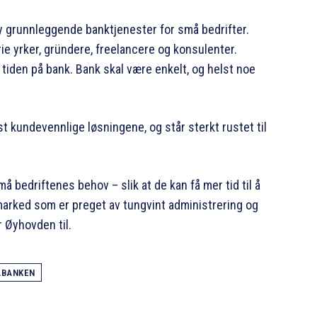
lby grunnleggende banktjenester for små bedrifter.
ie yrker, gründere, freelancere og konsulenter.
iden på bank. Bank skal være enkelt, og helst noe
t kundevennlige løsningene, og står sterkt rustet til
 bedriftenes behov – slik at de kan få mer tid til å
 marked som er preget av tungvint administrering og
r Øyhovden til.
ABANKEN