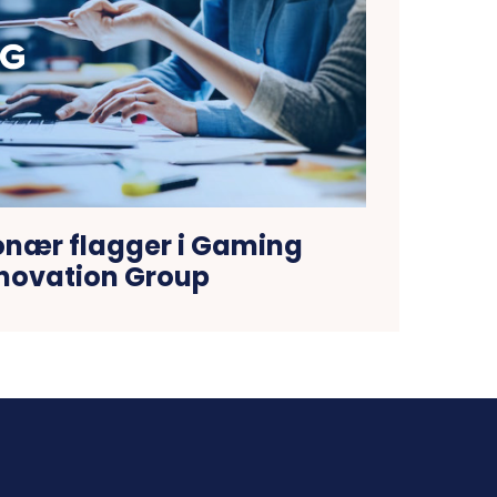
onær flagger i Gaming
novation Group