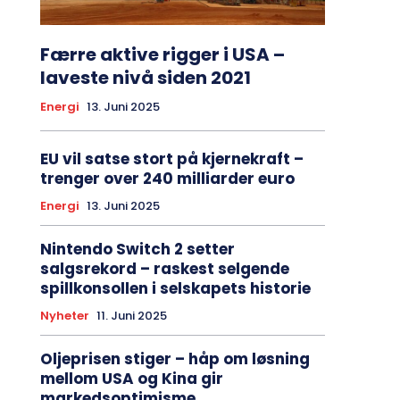
Færre aktive rigger i USA –
laveste nivå siden 2021
Energi
13. Juni 2025
EU vil satse stort på kjernekraft –
trenger over 240 milliarder euro
Energi
13. Juni 2025
Nintendo Switch 2 setter
salgsrekord – raskest selgende
spillkonsollen i selskapets historie
Nyheter
11. Juni 2025
Oljeprisen stiger – håp om løsning
mellom USA og Kina gir
markedsoptimisme