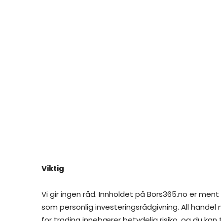
Viktig
Vi gir ingen råd. Innholdet på Bors365.no er ment
som personlig investeringsrådgivning. All handel
for trading innebærer betydelig risiko, og du kan