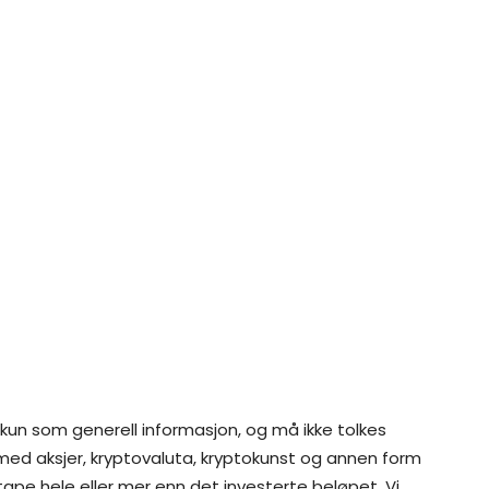
 kun som generell informasjon, og må ikke tolkes
 med aksjer, kryptovaluta, kryptokunst og annen form
 tape hele eller mer enn det investerte beløpet. Vi