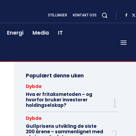
STILLINGER
KONTAKT OSS
Energi
Media
IT
Populært denne uken
Dybde
Hva er fritaksmetoden – og
hvorfor bruker investorer
holdingselskap?
Dybde
Gullprisens utvikling de siste
200 årene – sammenlignet med