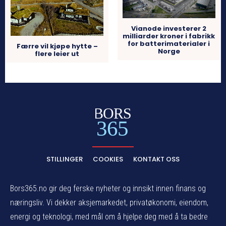
Vianode investerer 2
milliarder kroner i fabrikk
for batterimaterialer i
Færre vil kjøpe hytte –
Norge
flere leier ut
BORS
365
STILLINGER
COOKIES
KONTAKT OSS
Bors365.no gir deg ferske nyheter og innsikt innen finans og
næringsliv. Vi dekker aksjemarkedet, privatøkonomi, eiendom,
energi og teknologi, med mål om å hjelpe deg med å ta bedre