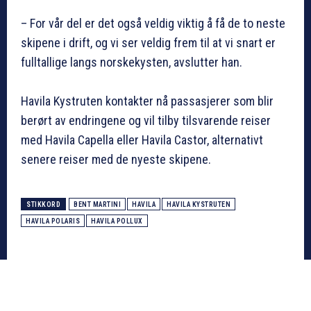
– For vår del er det også veldig viktig å få de to neste
skipene i drift, og vi ser veldig frem til at vi snart er
fulltallige langs norskekysten, avslutter han.
Havila Kystruten kontakter nå passasjerer som blir
berørt av endringene og vil tilby tilsvarende reiser
med Havila Capella eller Havila Castor, alternativt
senere reiser med de nyeste skipene.
STIKKORD
BENT MARTINI
HAVILA
HAVILA KYSTRUTEN
HAVILA POLARIS
HAVILA POLLUX