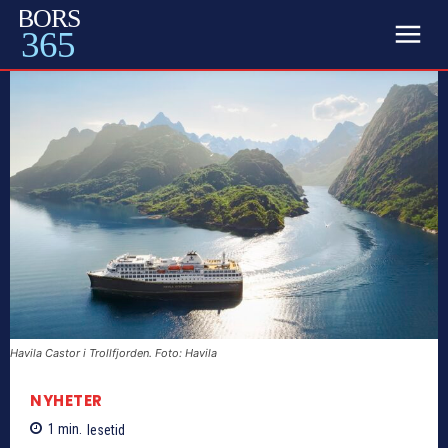
BORS
365
Havila Castor i Trollfjorden. Foto: Havila
NYHETER
1
min.
lesetid