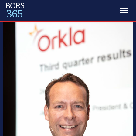
BORS
365