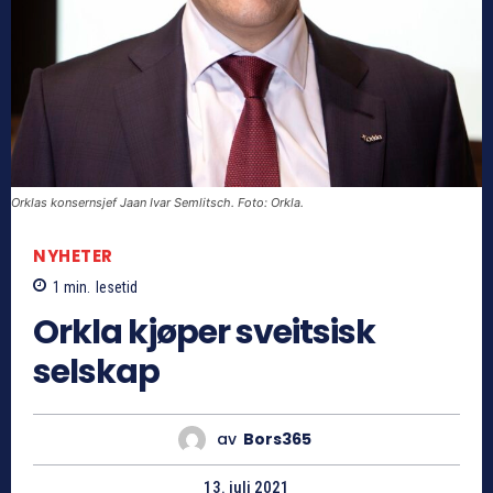
Orklas konsernsjef Jaan Ivar Semlitsch. Foto: Orkla.
NYHETER
1
min.
lesetid
Orkla kjøper sveitsisk
selskap
av
Bors365
13. juli 2021