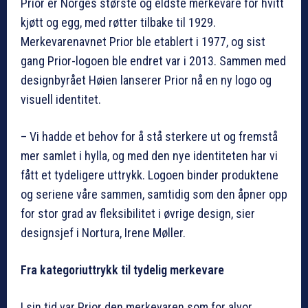
Prior er Norges største og eldste merkevare for hvitt
kjøtt og egg, med røtter tilbake til 1929.
Merkevarenavnet Prior ble etablert i 1977, og sist
gang Prior-logoen ble endret var i 2013. Sammen med
designbyrået Høien lanserer Prior nå en ny logo og
visuell identitet.
– Vi hadde et behov for å stå sterkere ut og fremstå
mer samlet i hylla, og med den nye identiteten har vi
fått et tydeligere uttrykk. Logoen binder produktene
og seriene våre sammen, samtidig som den åpner opp
for stor grad av fleksibilitet i øvrige design, sier
designsjef i Nortura, Irene Møller.
Fra kategoriuttrykk til tydelig merkevare
I sin tid var Prior den merkevaren som for alvor