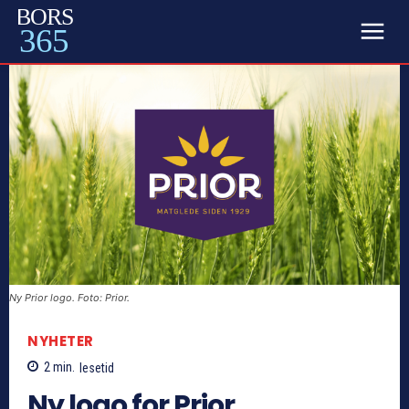
BORS
365
Ny Prior logo. Foto: Prior.
NYHETER
2
min.
lesetid
Ny logo for Prior