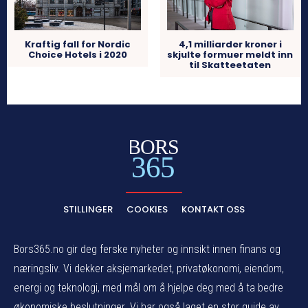
4,1 milliarder kroner i
Kraftig fall for Nordic
skjulte formuer meldt inn
Choice Hotels i 2020
til Skatteetaten
BORS
365
STILLINGER
COOKIES
KONTAKT OSS
Bors365.no gir deg ferske nyheter og innsikt innen finans og
næringsliv. Vi dekker aksjemarkedet, privatøkonomi, eiendom,
energi og teknologi, med mål om å hjelpe deg med å ta bedre
økonomiske beslutninger. Vi har også laget en stor guide av