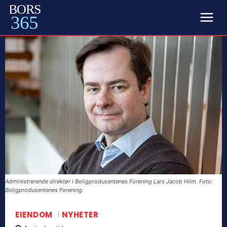
BORS
365
Administrerende direktør i Boligprodusentenes Forening Lars Jacob Hiim. Foto:
Boligprodusentenes Forening.
EIENDOM
NYHETER