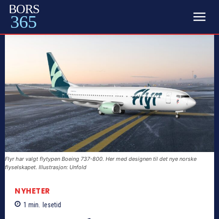
BORS
365
Flyr har valgt flytypen Boeing 737-800. Her med designen til det nye norske
flyselskapet. Illustrasjon: Unfold
NYHETER
1
min.
lesetid