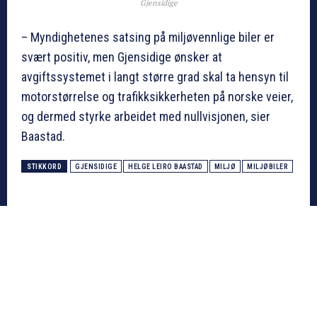
Gjensidige
– Myndighetenes satsing på miljøvennlige biler er
svært positiv, men Gjensidige ønsker at
avgiftssystemet i langt større grad skal ta hensyn til
motorstørrelse og trafikksikkerheten på norske veier,
og dermed styrke arbeidet med nullvisjonen, sier
Baastad.
STIKKORD
GJENSIDIGE
HELGE LEIRO BAASTAD
MILJØ
MILJØBILER