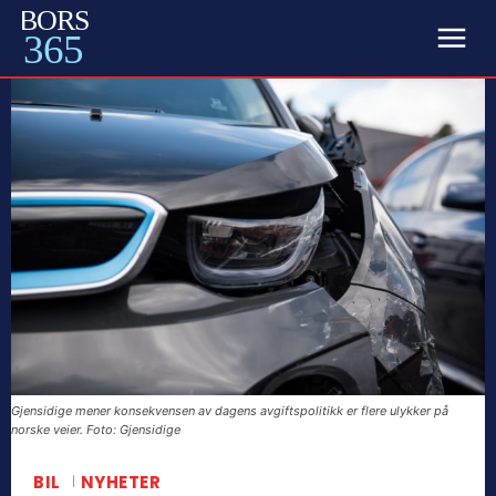
BORS
365
Gjensidige mener konsekvensen av dagens avgiftspolitikk er flere ulykker på
norske veier. Foto: Gjensidige
BIL
NYHETER